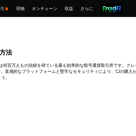
取引
現物
オンチェーン
収益
さらに
る方法
ます。Phemexは何百万人もの信頼を得ている最も効率的な暗号通貨取引所です
。直感的なプラットフォームと堅牢なセキュリティにより、CJの購入
ょう。