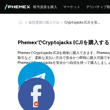
暗号資産を購入
マーケット
デリバティブ
仮想通貨の購入方法
Cryptojacks (CJ) を安全に購入・保管
PhemexでCryptojacks (CJ)を購入す
PhemexでCryptojacks (CJ)を簡単に購入でき
取引など、柔軟な支払い方法で安全かつ即時に購入可能です
PhemexでCryptojacksを安全かつ自信を持って購入しまし
共有する: