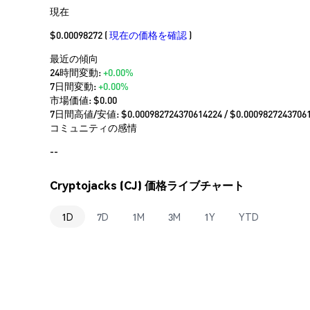
現在
$0.00098272
(
現在の価格を確認
)
最近の傾向
24時間変動:
+0.00%
7日間変動:
+0.00%
市場価値:
$0.00
7日間高値/安値: $
0.000982724370614224
/ $
0.0009827243706
コミュニティの感情
--
Cryptojacks (CJ) 価格ライブチャート
1D
7D
1M
3M
1Y
YTD