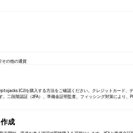
析
その他の通貨
yptojacks (CJ)を購入する方法をご確認ください。クレジットカ
二段階認証（2FA）、準備金証明監査、フィッシング対策により、Pheme
を作成
ks (CJ)を取引開始。迅速な本人確認で即時購入を可能にします。2FAと