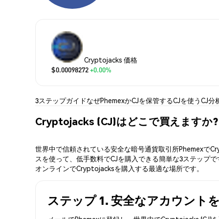
Cryptojacks 価格
$0.00098272
+0.00%
3ステップガイド
なぜPhemexか
CJを保管する
CJを使う
CJ分
Cryptojacks (CJ)はどこで買えますか?
世界中で信頼されている安全な暗号通貨取引所PhemexでCr
スを使って、低手数料でCJを購入できる簡単な3ステップです。
オンラインでCryptojacksを購入する最適な場所です。
ステップ 1. 安全なアカウント
メールでPhemexに登録し、世界中でCryptojac