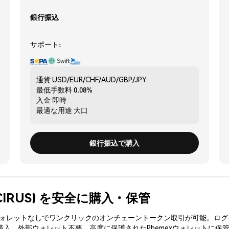
銀行振込
サポート:
通貨
USD/EUR/CHF/AUD/GBP/JPY
最低手数料
0.08%
入金
即時
最適な用途
大口
銀行振込で購入
on (CIRUS) を安全に購入・保管
3ウォレットなしでワンクリックのオンチェーントークン取引が可能。ログ
を購入、外部ウォレット不要。高度に保護されたPhemexウォレットに保