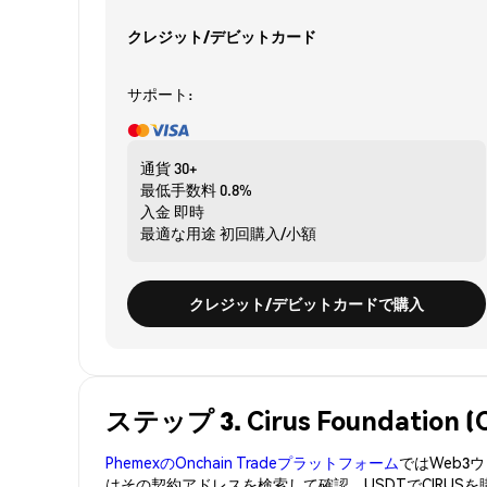
クレジット/デビットカード
サポート:
通貨
30+
最低手数料
0.8%
入金
即時
最適な用途
初回購入/小額
クレジット/デビットカードで購入
ステップ 3. Cirus Foundati
PhemexのOnchain Tradeプラットフォーム
ではWeb
はその契約アドレスを検索して確認。USDTでCIRUS