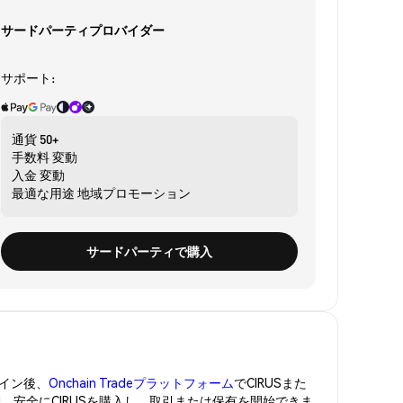
サードパーティプロバイダー
サポート:
通貨
50+
手数料
変動
入金
変動
最適な用途
地域プロモーション
サードパーティで購入
イン後、
Onchain Tradeプラットフォーム
でCIRUSまた
管。安全にCIRUSを購入し、取引または保有を開始できま