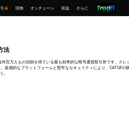
取引
現物
オンチェーン
収益
さらに
る方法
ます。Phemexは何百万人もの信頼を得ている最も効率的な暗号通貨取引所です
。直感的なプラットフォームと堅牢なセキュリティにより、CATGFの
ょう。