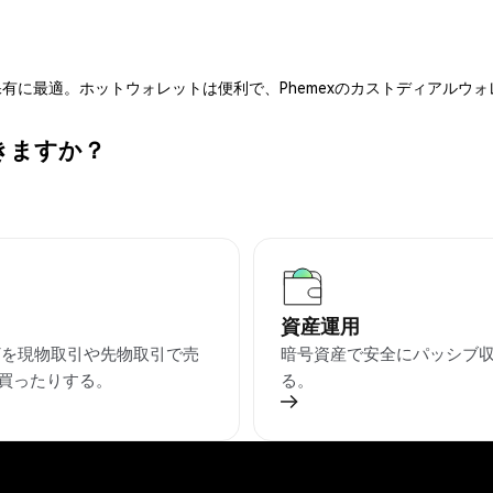
有に最適。ホットウォレットは便利で、Phemexのカストディアルウ
できますか？
資産運用
GFを現物取引や先物取引で売
暗号資産で安全にパッシブ
買ったりする。
る。