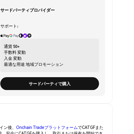
サードパーティプロバイダー
サポート:
通貨
50+
手数料
変動
入金
変動
最適な用途
地域プロモーション
サードパーティで購入
イン後、
Onchain Tradeプラットフォーム
でCATGFまた
管。安全にCATGFを購入し、取引または保有を開始でき