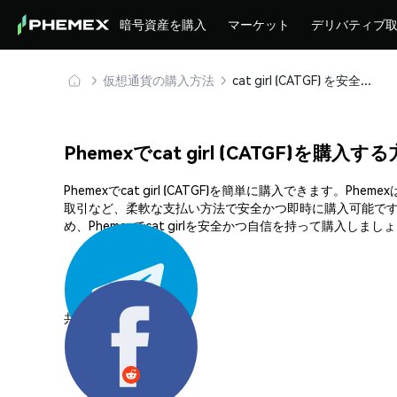
暗号資産を購入
マーケット
デリバティブ
仮想通貨の購入方法
cat girl (CATGF) を安全に購入・保管
Phemexでcat girl (CATGF)を購入す
Phemexでcat girl (CATGF)を簡単に購入でき
取引など、柔軟な支払い方法で安全かつ即時に購入可能です
め、Phemexでcat girlを安全かつ自信を持って購入しまし
共有する: