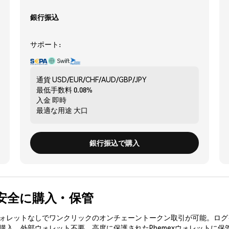
銀行振込
サポート:
通貨
USD/EUR/CHF/AUD/GBP/JPY
最低手数料
0.08%
入金
即時
最適な用途
大口
銀行振込で購入
F) を安全に購入・保管
3ウォレットなしでワンクリックのオンチェーントークン取引が可能。ログ
を購入、外部ウォレット不要。高度に保護されたPhemexウォレットに保