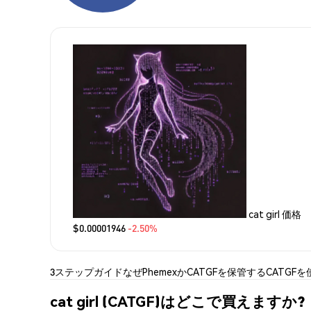
cat girl 価格
$0.00001946
-2.50%
3ステップガイド
なぜPhemexか
CATGFを保管する
CATGFを
cat girl (CATGF)はどこで買えますか?