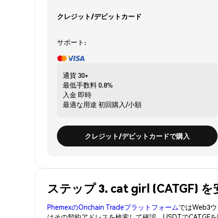
クレジット/デビットカード
サポート:
通貨
30+
最低手数料
0.8%
入金
即時
最適な用途
初回購入/小額
クレジット/デビットカードで購入
ステップ 3. cat girl (CATG
PhemexのOnchain Tradeプラットフォーム
ではWeb
はその契約アドレスを検索して確認。USDTでCATGF