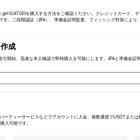
t girl (CATGF)を購入する方法をご確認ください。クレジットカ
す。二段階認証（2FA）、準備金証明監査、フィッシング対策により、Phe
を作成
(CATGF)を取引開始。迅速な本人確認で即時購入を可能にします。2FAと
ーティーサービスなどでアカウントに入金。複数通貨でUSDTまたは暗
を購入可能です。