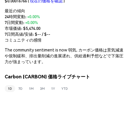
$0.00016766
(
現在の価格を確認
)
最近の傾向
24時間変動:
+0.00%
7日間変動:
+0.00%
市場価値:
$5,474.00
7日間高値/安値: $
--
/ $
--
コミュニティの感情
The community sentiment is now 弱気. カーボン価格は景気減速
や規制緩和、排出量削減の進展遅れ、供給過剰予想などで下落圧
力が強まっています。
Carbon (CARBON) 価格ライブチャート
1D
7D
1M
3M
1Y
YTD