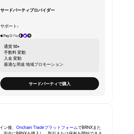
サードパーティプロバイダー
サポート:
通貨
50+
手数料
変動
入金
変動
最適な用途
地域プロモーション
サードパーティで購入
イン後、
Onchain Tradeプラットフォーム
でBRNXまた
管。安全にBRNXを購入し、取引または保有を開始できま