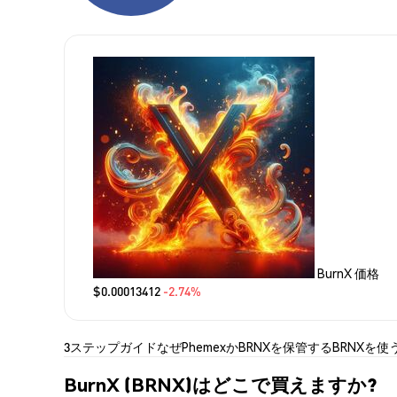
BurnX 価格
$0.00013412
-2.74%
3ステップガイド
なぜPhemexか
BRNXを保管する
BRNXを使
BurnX (BRNX)はどこで買えますか?