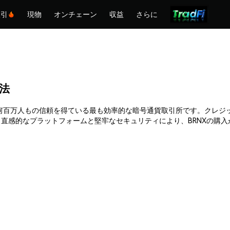
取引
現物
オンチェーン
収益
さらに
方法
Phemexは何百万人もの信頼を得ている最も効率的な暗号通貨取引所です。ク
直感的なプラットフォームと堅牢なセキュリティにより、BRNXの購