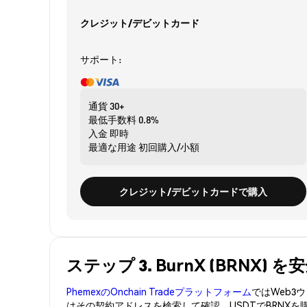
クレジット/デビットカード
サポート:
通貨
30+
最低手数料
0.8%
入金
即時
最適な用途
初回購入/小額
クレジット/デビットカードで購入
ステップ 3. BurnX (BRNX)
PhemexのOnchain Tradeプラットフォーム
ではWeb
はその契約アドレスを検索して確認。USDTでBRNXを