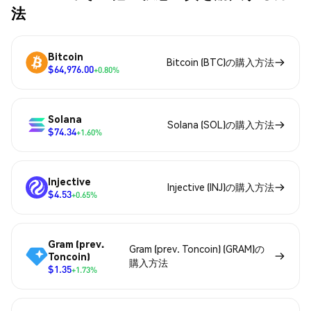
法
Bitcoin
Bitcoin (BTC)の購入方法
$64,976.00
+0.80%
Solana
Solana (SOL)の購入方法
$74.34
+1.60%
Injective
Injective (INJ)の購入方法
$4.53
+0.65%
Gram (prev.
Gram (prev. Toncoin) (GRAM)の
Toncoin)
購入方法
$1.35
+1.73%