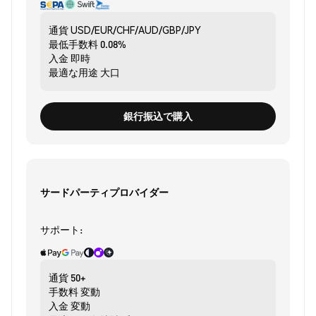
通貨
USD/EUR/CHF/AUD/GBP/JPY
最低手数料
0.08%
入金
即時
最適な用途
大口
銀行振込で購入
サードパーティプロバイダー
サポート:
通貨
50+
手数料
変動
入金
変動