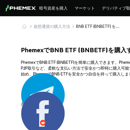
暗号資産を購入
マーケット
デリバティブ
仮想通貨の購入方法
BNB ETF (BNBETF) を安全に購入・保管
PhemexでBNB ETF (BNBETF)を購
PhemexでBNB ETF (BNBETF)を簡単に購入で
P2P取引など、柔軟な支払い方法で安全かつ即時に購入可
始め、PhemexでBNB ETFを安全かつ自信を持って購入し
共有する: