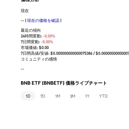
現在
--
(
現在の価格を確認
)
最近の傾向
24時間変動:
-0.00%
7日間変動:
-0.00%
市場価値:
$0.00
7日間高値/安値: $
0.000000000000075386
/ $
0.0000000000000
コミュニティの感情
--
BNB ETF (BNBETF) 価格ライブチャート
1D
7D
1M
3M
1Y
YTD