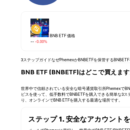
BNB ETF 価格
--
-0.00%
3ステップガイド
なぜPhemexか
BNBETFを保管する
BNBET
BNB ETF (BNBETF)はどこで買えま
世界中で信頼されている安全な暗号通貨取引所PhemexでB
ビスを使って、低手数料でBNBETFを購入できる簡単な3ス
り、オンラインでBNB ETFを購入する最適な場所です。
ステップ 1. 安全なアカウント
メールでPhemexに登録し、世界中でBNB ETF (