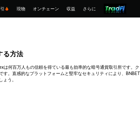
取引
現物
オンチェーン
収益
さらに
入する方法
きます。Phemexは何百万人もの信頼を得ている最も効率的な暗号通貨取引所
能です。直感的なプラットフォームと堅牢なセキュリティにより、BNBE
ましょう。