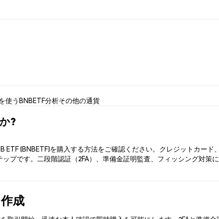
Fを使う
BNBETF分析
その他の通貨
すか?
NB ETF (BNBETF)を購入する方法をご確認ください。クレジット
テップです。二段階認証（2FA）、準備金証明監査、フィッシング対策により
を作成
BNBETF)を取引開始。迅速な本人確認で即時購入を可能にします。2FA