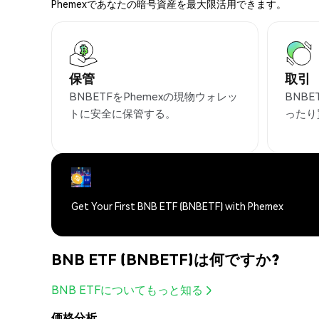
Phemexであなたの暗号資産を最大限活用できます。
保管
取引
BNBETFをPhemexの現物ウォレッ
BNB
トに安全に保管する。
ったり
Get Your First BNB ETF (BNBETF) with Phemex
BNB ETF (BNBETF)は何ですか?
BNB ETFについてもっと知る
価格分析