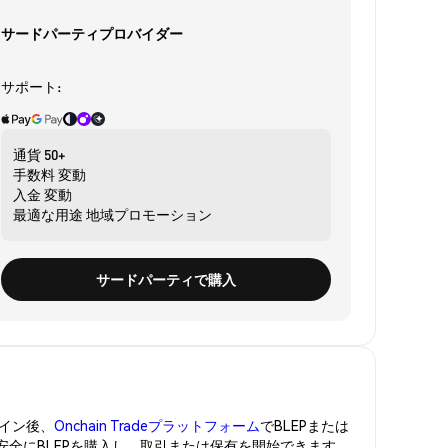
サードパーティプロバイダー
サポート:
通貨
50+
手数料
変動
入金
変動
最適な用途
地域プロモーション
サードパーティで購入
イン後、
Onchain Tradeプラットフォーム
でBLEPまたは
。安全にBLEPを購入し、取引または保有を開始できます。