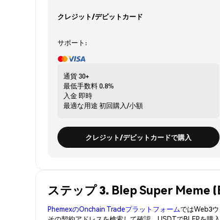
クレジット/デビットカード
サポート:
通貨
30+
最低手数料
0.8%
入金
即時
最適な用途
初回購入/小額
クレジット/デビットカードで購入
ステップ 3. Blep Super Mem
PhemexのOnchain Tradeプラットフォーム
ではWeb
その契約アドレスを検索して確認。USDTでBLEPを購