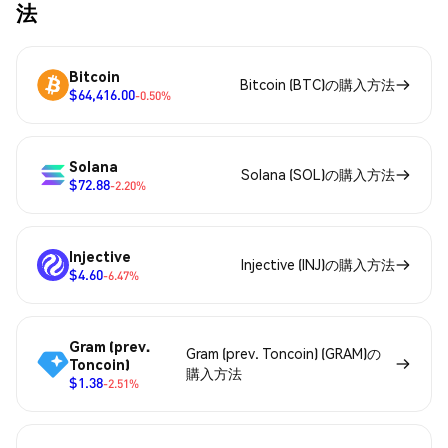
法
Bitcoin
Bitcoin (BTC)の購入方法
$64,416.00
-0.50%
Solana
Solana (SOL)の購入方法
$72.88
-2.20%
Injective
Injective (INJ)の購入方法
$4.60
-6.47%
Gram (prev.
Gram (prev. Toncoin) (GRAM)の
Toncoin)
購入方法
$1.38
-2.51%