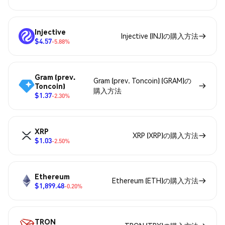
Injective
Injective (INJ)の購入方法
$4.57
-5.88%
Gram (prev.
Gram (prev. Toncoin) (GRAM)の
Toncoin)
購入方法
$1.37
-2.30%
XRP
XRP (XRP)の購入方法
$1.03
-2.50%
Ethereum
Ethereum (ETH)の購入方法
$1,899.48
-0.20%
TRON