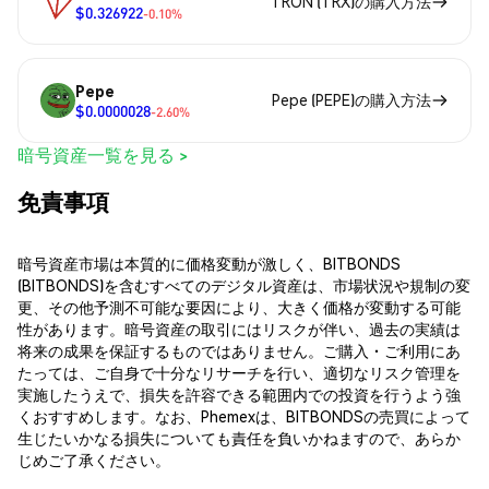
TRON (TRX)の購入方法
$0.326922
-0.10%
Pepe
Pepe (PEPE)の購入方法
$0.0000028
-2.60%
暗号資産一覧を見る >
免責事項
暗号資産市場は本質的に価格変動が激しく、BITBONDS
(BITBONDS)を含むすべてのデジタル資産は、市場状況や規制の変
更、その他予測不可能な要因により、大きく価格が変動する可能
性があります。暗号資産の取引にはリスクが伴い、過去の実績は
将来の成果を保証するものではありません。ご購入・ご利用にあ
たっては、ご自身で十分なリサーチを行い、適切なリスク管理を
実施したうえで、損失を許容できる範囲内での投資を行うよう強
くおすすめします。なお、Phemexは、BITBONDSの売買によって
生じたいかなる損失についても責任を負いかねますので、あらか
じめご了承ください。