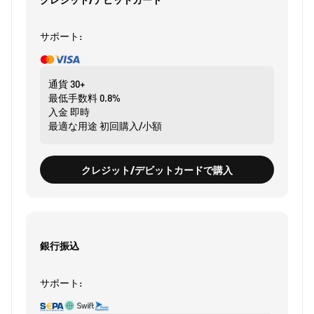
サポート:
通貨
30+
最低手数料
0.8%
入金
即時
最適な用途
初回購入/小額
クレジット/デビットカードで購入
銀行振込
サポート: