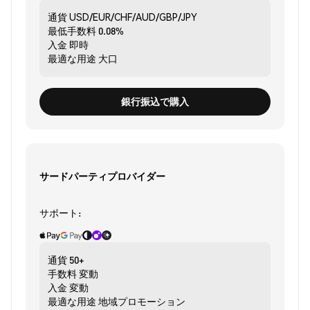
通貨
USD/EUR/CHF/AUD/GBP/JPY
最低手数料
0.08%
入金
即時
最適な用途
大口
銀行振込で購入
サードパーティプロバイダー
サポート:
通貨
50+
手数料
変動
入金
変動
最適な用途
地域プロモーション