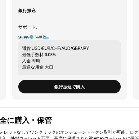
銀行振込
サポート:
通貨
USD/EUR/CHF/AUD/GBP/JPY
最低手数料
0.08%
入金
即時
最適な用途
大口
銀行振込で購入
 を安全に購入・保管
3ウォレットなしでワンクリックのオンチェーントークン取引が可能。ログ
を購入、外部ウォレット不要。高度に保護されたPhemexウォレットに保