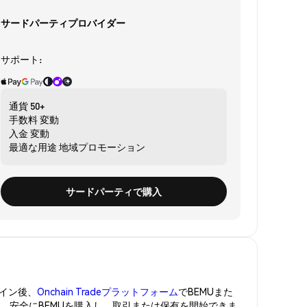
サードパーティプロバイダー
サポート:
通貨
50+
手数料
変動
入金
変動
最適な用途
地域プロモーション
サードパーティで購入
イン後、
Onchain Tradeプラットフォーム
でBEMUまた
管。安全にBEMUを購入し、取引または保有を開始できま