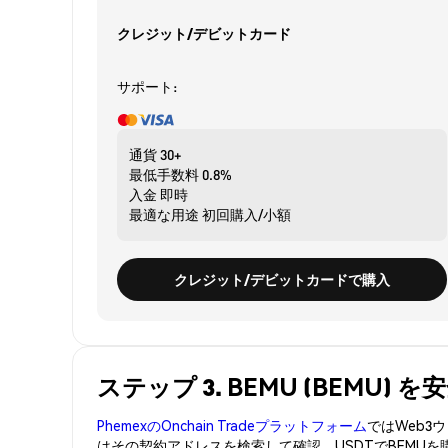
クレジット/デビットカード
サポート:
通貨
30+
最低手数料
0.8%
入金
即時
最適な用途
初回購入/小額
クレジット/デビットカードで購入
ステップ 3. BEMU (BEMU)
PhemexのOnchain Tradeプラットフォーム
ではWeb
はその契約アドレスを検索して確認。USDTでBEMU