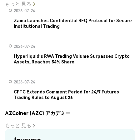
もっと 見る
2026-07-24
Zama Launches Confidential RFQ Protocol for Secure
Institutional Trading
2026-07-24
Hyperliquid's RWA Trading Volume Surpasses Crypto
Assets, Reaches 54% Share
2026-07-24
CFTC Extends Comment Period for 24/7 Futures
Trading Rules to August 26
AZCoiner (AZC) アカデミー
もっと 見る