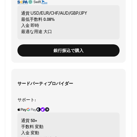
通貨
USD/EUR/CHF/AUD/GBP/JPY
最低手数料
0.08%
入金
即時
最適な用途
大口
銀行振込で購入
サードパーティプロバイダー
サポート:
通貨
50+
手数料
変動
入金
変動