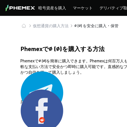
暗号資産を購入
マーケット
デリバティブ
仮想通貨の購入方法
∅ (∅) を安全に購入・保管
Phemexで∅ (∅)を購入する方法
Phemexで∅ (∅)を簡単に購入できます。Phemex
軟な支払い方法で安全かつ即時に購入可能です。直感的なプ
かつ自信を持って購入しましょう。
共有する: