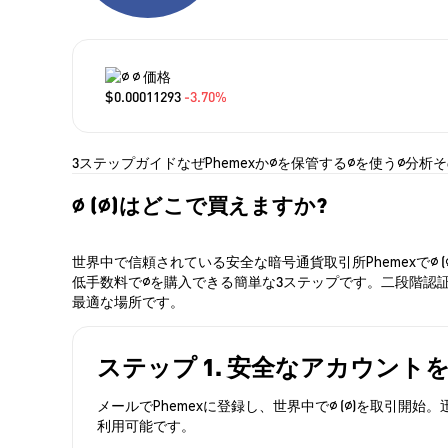
∅ 価格
$0.00011293
-3.70%
3ステップガイド
なぜPhemexか
∅を保管する
∅を使う
∅分析
そ
∅ (∅)はどこで買えますか?
世界中で信頼されている安全な暗号通貨取引所Phemexで
低手数料で∅を購入できる簡単な3ステップです。二段階認証
最適な場所です。
ステップ 1. 安全なアカウント
メールでPhemexに登録し、世界中で∅ (∅)を取引
利用可能です。