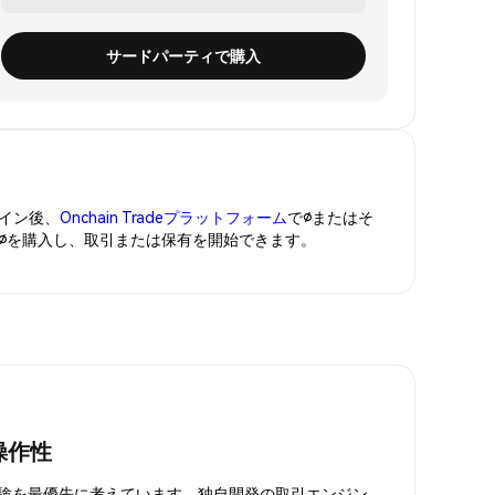
サードパーティで購入
イン後、
Onchain Tradeプラットフォーム
で∅またはそ
に∅を購入し、取引または保有を開始できます。
操作性
引体験を最優先に考えています。独自開発の取引エンジン