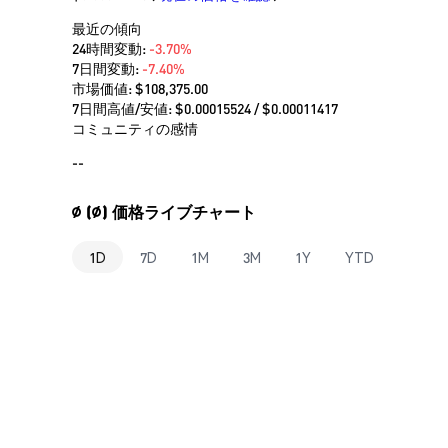
最近の傾向
24時間変動:
-3.70%
7日間変動:
-7.40%
市場価値:
$108,375.00
7日間高値/安値: $
0.00015524
/ $
0.00011417
コミュニティの感情
--
∅ (∅) 価格ライブチャート
1D
7D
1M
3M
1Y
YTD