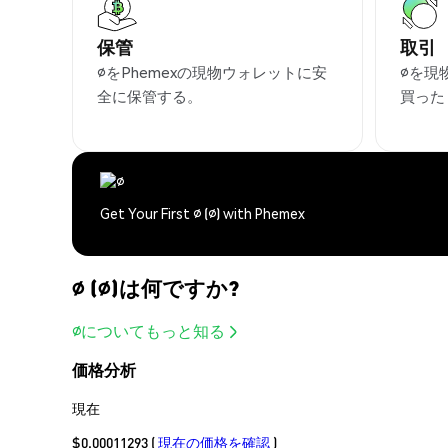
保管
取引
∅をPhemexの現物ウォレットに安
∅を現
全に保管する。
買った
Get Your First ∅ (∅) with Phemex
∅ (∅)は何ですか?
∅についてもっと知る
価格分析
現在
$0.00011293
(
現在の価格を確認
)