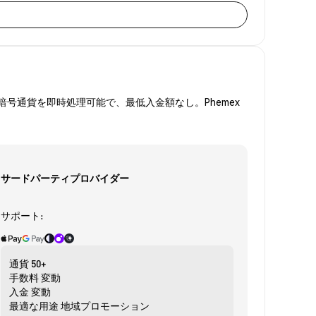
号通貨を即時処理可能で、最低入金額なし。Phemex
サードパーティプロバイダー
サポート:
通貨
50+
手数料
変動
入金
変動
最適な用途
地域プロモーション