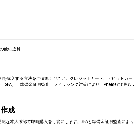
の他の通貨
∅ (∅)を購入する方法をご確認ください。クレジットカード、デビット
（2FA）、準備金証明監査、フィッシング対策により、Phemexは最
を作成
開始。迅速な本人確認で即時購入を可能にします。2FAと準備金証明監査