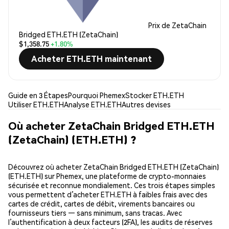
Prix de ZetaChain
Bridged ETH.ETH (ZetaChain)
$1,358.75
+1.80%
Acheter ETH.ETH maintenant
Guide en 3 Étapes
Pourquoi Phemex
Stocker ETH.ETH
Utiliser ETH.ETH
Analyse ETH.ETH
Autres devises
Où acheter ZetaChain Bridged ETH.ETH
(ZetaChain) (ETH.ETH) ?
Découvrez où acheter ZetaChain Bridged ETH.ETH (ZetaChain)
(ETH.ETH) sur Phemex, une plateforme de crypto-monnaies
sécurisée et reconnue mondialement. Ces trois étapes simples
vous permettent d’acheter ETH.ETH à faibles frais avec des
cartes de crédit, cartes de débit, virements bancaires ou
fournisseurs tiers — sans minimum, sans tracas. Avec
l’authentification à deux facteurs (2FA), les audits de réserves