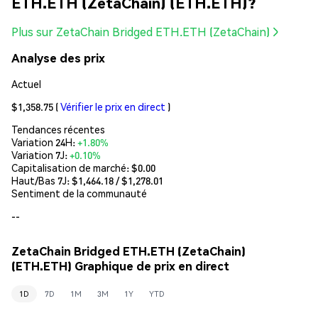
ETH.ETH (ZetaChain) (ETH.ETH)?
Plus sur ZetaChain Bridged ETH.ETH (ZetaChain)
Analyse des prix
Actuel
$1,358.75
(
Vérifier le prix en direct
)
Tendances récentes
Variation 24H:
+1.80%
Variation 7J:
+0.10%
Capitalisation de marché:
$0.00
Haut/Bas 7J: $
1,464.18
/ $
1,278.01
Sentiment de la communauté
--
ZetaChain Bridged ETH.ETH (ZetaChain)
(ETH.ETH) Graphique de prix en direct
1D
7D
1M
3M
1Y
YTD