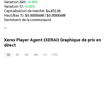
Variation 24H:
+0.00%
Variation 7J:
+0.00%
Capitalisation de marché:
$4,872.00
Haut/Bas 7J: $
0.00000488
/ $
0.00000488
Sentiment de la communauté
--
Xerox Player Agent (XERAI) Graphique de prix en
direct
1D
7D
1M
3M
1Y
YTD