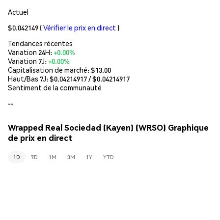
Actuel
$0.042149
(
Vérifier le prix en direct
)
Tendances récentes
Variation 24H:
+0.00%
Variation 7J:
+0.00%
Capitalisation de marché:
$13.00
Haut/Bas 7J: $
0.04214917
/ $
0.04214917
Sentiment de la communauté
--
Wrapped Real Sociedad (Kayen) (WRSO) Graphique
de prix en direct
1D
7D
1M
3M
1Y
YTD