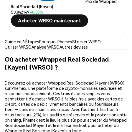
Prix de Wrapped
Real Sociedad (Kayen)
$0.042149
+0.00%
Acheter WRSO maintenant
Guide en 3 Étapes
Pourquoi Phemex
Stocker WRSO
Utiliser WRSO
Analyse WRSO
Autres devises
Où acheter Wrapped Real Sociedad
(Kayen) (WRSO) ?
Découvrez où acheter Wrapped Real Sociedad (Kayen) (WRSO)
sur Phemex, une plateforme de crypto-monnaies sécurisée et
reconnue mondialement. Ces trois étapes simples vous
permettent d’acheter WRSO à faibles frais avec des cartes de
crédit, cartes de débit, virements bancaires ou fournisseurs
tiers — sans minimum, sans tracas. Avec l’authentification à
deux facteurs (2FA), les audits de réserves et la protection anti-
phishing, Phemex est le lieu le plus sûr pour acheter du Wrapped
Real Sociedad (Kayen) et le meilleur endroit pour acheter du
Wrapped Real Sociedad (Kayen) en ligne.