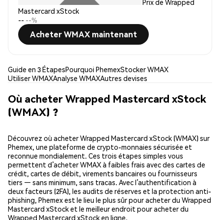
Prix de Wrapped
Mastercard xStock
--
--%
Acheter WMAX maintenant
Guide en 3 Étapes
Pourquoi Phemex
Stocker WMAX
Utiliser WMAX
Analyse WMAX
Autres devises
Où acheter Wrapped Mastercard xStock
(WMAX) ?
Découvrez où acheter Wrapped Mastercard xStock (WMAX) sur
Phemex, une plateforme de crypto-monnaies sécurisée et
reconnue mondialement. Ces trois étapes simples vous
permettent d’acheter WMAX à faibles frais avec des cartes de
crédit, cartes de débit, virements bancaires ou fournisseurs
tiers — sans minimum, sans tracas. Avec l’authentification à
deux facteurs (2FA), les audits de réserves et la protection anti-
phishing, Phemex est le lieu le plus sûr pour acheter du Wrapped
Mastercard xStock et le meilleur endroit pour acheter du
Wrapped Mastercard xStock en ligne.