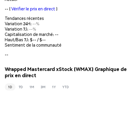
--
(
Vérifier le prix en direct
)
Tendances récentes
Variation 24H:
--%
Variation 7J:
--%
Capitalisation de marché:
--
Haut/Bas 7J: $
--
/ $
--
Sentiment de la communauté
--
Wrapped Mastercard xStock (WMAX) Graphique de
prix en direct
1D
7D
1M
3M
1Y
YTD