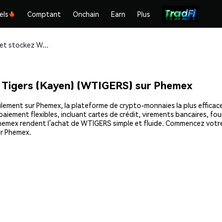
els
Comptant
Onchain
Earn
Plus
Achetez et stockez Wrapped Leicester Tigers (Kayen) (WTIGERS) en toute sécurité
 Tigers (Kayen) (WTIGERS) sur Phemex
ment sur Phemex, la plateforme de crypto-monnaies la plus efficace, 
iement flexibles, incluant cartes de crédit, virements bancaires, four
de Phemex rendent l’achat de WTIGERS simple et fluide. Commencez vo
ur Phemex.