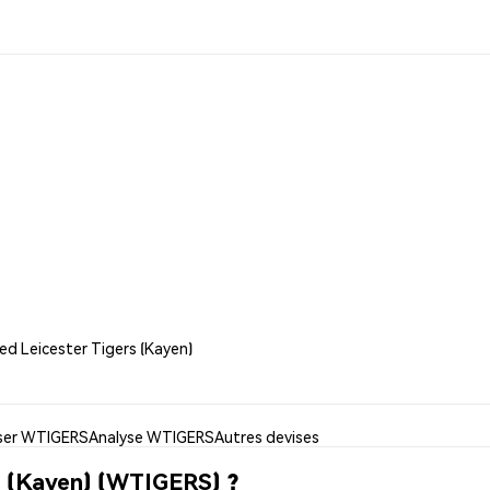
ed Leicester Tigers (Kayen)
iser WTIGERS
Analyse WTIGERS
Autres devises
s (Kayen) (WTIGERS) ?