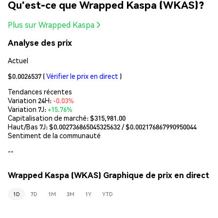
Qu'est-ce que Wrapped Kaspa (WKAS)?
Plus sur Wrapped Kaspa
Analyse des prix
Actuel
$0.0026537
(
Vérifier le prix en direct
)
Tendances récentes
Variation 24H:
-0.03%
Variation 7J:
+15.76%
Capitalisation de marché:
$315,981.00
Haut/Bas 7J: $
0.002736865045325632
/ $
0.002176867990950044
Sentiment de la communauté
--
Wrapped Kaspa (WKAS) Graphique de prix en direct
1D
7D
1M
3M
1Y
YTD