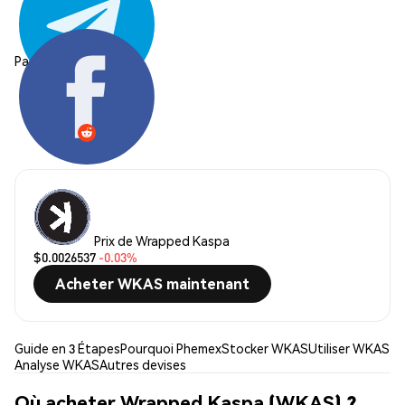
Partager:
Prix de Wrapped Kaspa
$0.0026537
-0.03%
Acheter WKAS maintenant
Guide en 3 Étapes
Pourquoi Phemex
Stocker WKAS
Utiliser WKAS
Analyse WKAS
Autres devises
Où acheter Wrapped Kaspa (WKAS) ?