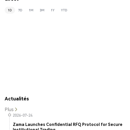
1D
7D
1M
3M
1Y
YTD
Actualités
Plus
2026-07-24
Zama Launches Confidential RFQ Protocol for Secure
Institutional Trading