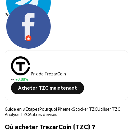
Partager:
Prix de TrezarCoin
--
+0.00%
Acheter TZC maintenant
Guide en 3 Étapes
Pourquoi Phemex
Stocker TZC
Utiliser TZC
Analyse TZC
Autres devises
Où acheter TrezarCoin (TZC) ?