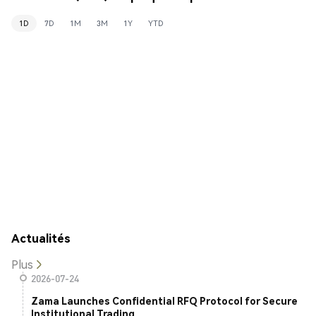
1D
7D
1M
3M
1Y
YTD
Actualités
Plus
2026-07-24
Zama Launches Confidential RFQ Protocol for Secure
Institutional Trading