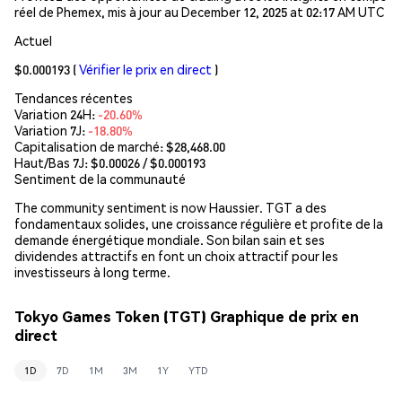
réel de Phemex, mis à jour au December 12, 2025 at 02:17 AM UTC
Actuel
$0.000193
(
Vérifier le prix en direct
)
Tendances récentes
Variation 24H:
-20.60%
Variation 7J:
-18.80%
Capitalisation de marché:
$28,468.00
Haut/Bas 7J: $
0.00026
/ $
0.000193
Sentiment de la communauté
The community sentiment is now Haussier. TGT a des
fondamentaux solides, une croissance régulière et profite de la
demande énergétique mondiale. Son bilan sain et ses
dividendes attractifs en font un choix attractif pour les
investisseurs à long terme.
Tokyo Games Token (TGT) Graphique de prix en
direct
1D
7D
1M
3M
1Y
YTD