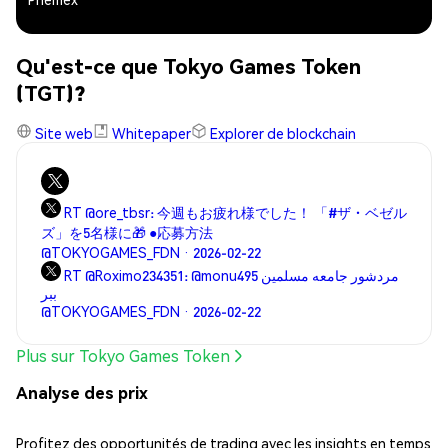
Qu'est-ce que Tokyo Games Token
(TGT)?
Site web
Whitepaper
Explorer de blockchain
RT @ore_tbsr: 今週もお疲れ様でした！ 「#ザ・ベゼル
ズ」を5名様に🎁 ●応募方法
@TOKYOGAMES_FDN · 2026-02-22
RT @Roximo234351: @monu495 مردشور جامعه مسلمین
ببر
@TOKYOGAMES_FDN · 2026-02-22
Plus sur Tokyo Games Token
Analyse des prix
Profitez des opportunités de trading avec les insights en temps