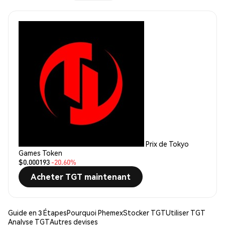
Prix de Tokyo
Games Token
$0.000193
-20.60%
Acheter TGT maintenant
Guide en 3 Étapes
Pourquoi Phemex
Stocker TGT
Utiliser TGT
Analyse TGT
Autres devises