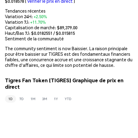
$0.018578
(
Vérifier le prix en direct
)
Tendances récentes
Variation 24H:
+2.50%
Variation 7J:
+11.70%
Capitalisation de marché:
$89,379.00
Haut/Bas 7J: $
0.0182551
/ $
0.015815
Sentiment de la communauté
The community sentiment is now Baissier. La raison principale
pour être baissier sur TIGRES est des fondamentaux financiers
faibles, une concurrence accrue et une croissance stagnante du
chiffre d'affaires, ce qui limite son potentiel de hausse.
Tigres Fan Token (TIGRES) Graphique de prix en
direct
1D
7D
1M
3M
1Y
YTD