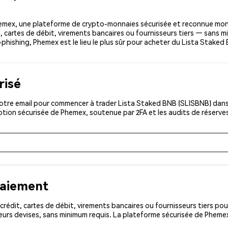
emex, une plateforme de crypto-monnaies sécurisée et reconnue mon
t, cartes de débit, virements bancaires ou fournisseurs tiers — sans m
i-phishing, Phemex est le lieu le plus sûr pour acheter du Lista Stake
risé
otre email pour commencer à trader Lista Staked BNB (SLISBNB) dans l
iption sécurisée de Phemex, soutenue par 2FA et les audits de réserve
paiement
rédit, cartes de débit, virements bancaires ou fournisseurs tiers 
eurs devises, sans minimum requis. La plateforme sécurisée de Phemex