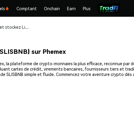
els
Comptant
Onchain
Earn
Plus
Achetez et stockez Lista Staked BNB (SLISBNB) en toute sécurité
(SLISBNB) sur Phemex
 la plateforme de crypto-monnaies la plus efficace, reconnue par des 
uant cartes de crédit, virements bancaires, fournisseurs tiers et tra
at de SLISBNB simple et fluide. Commencez votre aventure crypto dè