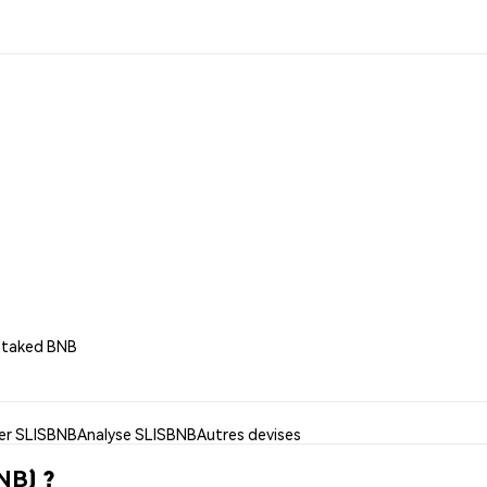
 Staked BNB
ser SLISBNB
Analyse SLISBNB
Autres devises
NB) ?