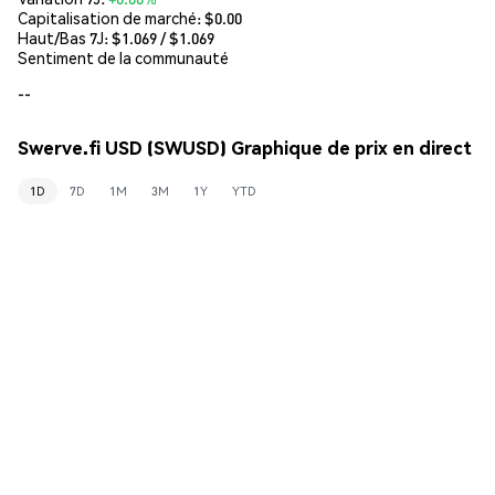
Capitalisation de marché:
$0.00
Haut/Bas 7J: $
1.069
/ $
1.069
Sentiment de la communauté
--
Swerve.fi USD (SWUSD) Graphique de prix en direct
1D
7D
1M
3M
1Y
YTD