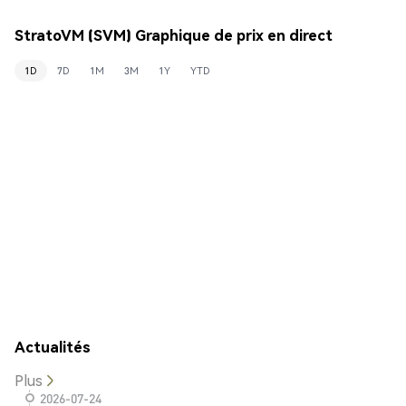
StratoVM (SVM) Graphique de prix en direct
1D
7D
1M
3M
1Y
YTD
Actualités
Plus
2026-07-24