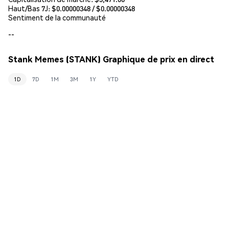
Haut/Bas 7J: $
0.00000348
/ $
0.00000348
Sentiment de la communauté
--
Stank Memes (STANK) Graphique de prix en direct
1D
7D
1M
3M
1Y
YTD