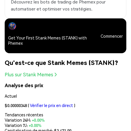
Découvrez les bots de trading de Phemex pour
automatiser et optimiser vos stratégies.
Commencer
Get Your First Stank Memes (STANK) with
Phemex
Qu'est-ce que Stank Memes (STANK)?
Plus sur Stank Memes
Analyse des prix
Actuel
$0.00000348
(
Vérifier le prix en direct
)
Tendances récentes
Variation 24H:
+0.00%
Variation 7J:
+0.00%
Capitalisation de marché:
$3,471.00