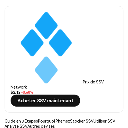
Prix de SSV
Network
$2.12
-0.60%
Acheter SSV maintenant
Guide en 3 Étapes
Pourquoi Phemex
Stocker SSV
Utiliser SSV
Analyse SSV
Autres devises