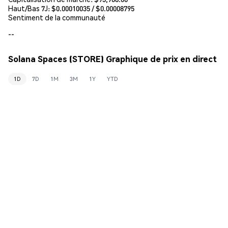
Haut/Bas 7J: $
0.00010035
/ $
0.00008795
Sentiment de la communauté
--
Solana Spaces (STORE) Graphique de prix en direct
1D
7D
1M
3M
1Y
YTD