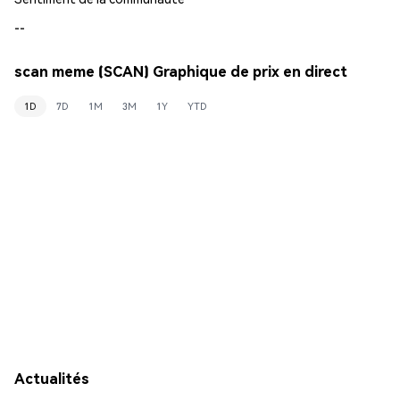
--
scan meme (SCAN) Graphique de prix en direct
1D
7D
1M
3M
1Y
YTD
Actualités