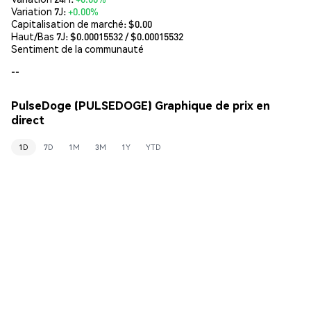
Variation 7J:
+0.00%
Capitalisation de marché:
$0.00
Haut/Bas 7J: $
0.00015532
/ $
0.00015532
Sentiment de la communauté
--
PulseDoge (PULSEDOGE) Graphique de prix en
direct
1D
7D
1M
3M
1Y
YTD