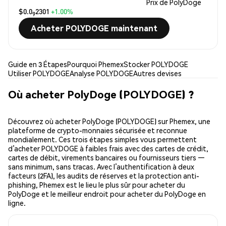
Prix de PolyDoge
$0.0
2301
+1.00%
9
Acheter POLYDOGE maintenant
Guide en 3 Étapes
Pourquoi Phemex
Stocker POLYDOGE
Utiliser POLYDOGE
Analyse POLYDOGE
Autres devises
Où acheter PolyDoge (POLYDOGE) ?
Découvrez où acheter PolyDoge (POLYDOGE) sur Phemex, une
plateforme de crypto-monnaies sécurisée et reconnue
mondialement. Ces trois étapes simples vous permettent
d’acheter POLYDOGE à faibles frais avec des cartes de crédit,
cartes de débit, virements bancaires ou fournisseurs tiers —
sans minimum, sans tracas. Avec l’authentification à deux
facteurs (2FA), les audits de réserves et la protection anti-
phishing, Phemex est le lieu le plus sûr pour acheter du
PolyDoge et le meilleur endroit pour acheter du PolyDoge en
ligne.