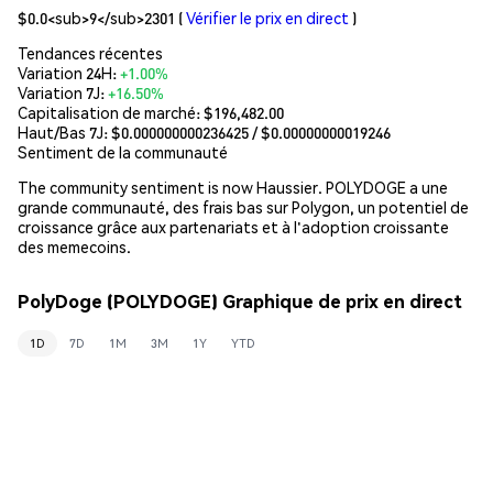
$0.0<sub>9</sub>2301
(
Vérifier le prix en direct
)
Tendances récentes
Variation 24H:
+1.00%
Variation 7J:
+16.50%
Capitalisation de marché:
$196,482.00
Haut/Bas 7J: $
0.000000000236425
/ $
0.00000000019246
Sentiment de la communauté
The community sentiment is now Haussier. POLYDOGE a une
grande communauté, des frais bas sur Polygon, un potentiel de
croissance grâce aux partenariats et à l'adoption croissante
des memecoins.
PolyDoge (POLYDOGE) Graphique de prix en direct
1D
7D
1M
3M
1Y
YTD