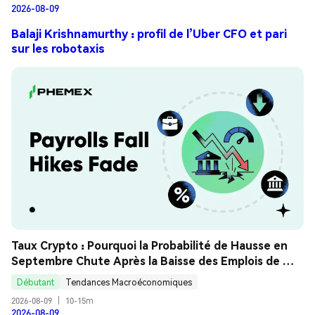
2026-08-09
Balaji Krishnamurthy : profil de l’Uber CFO et pari
sur les robotaxis
Taux Crypto : Pourquoi la Probabilité de Hausse en 
Septembre Chute Après la Baisse des Emplois de 
Juillet ? Guide Analyse
Débutant
Tendances Macroéconomiques
2026-08-09
|
10-15m
2026-08-09