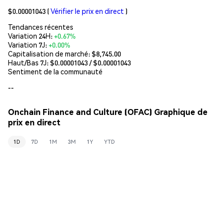
$0.00001043
(
Vérifier le prix en direct
)
Tendances récentes
Variation 24H:
+0.67%
Variation 7J:
+0.00%
Capitalisation de marché:
$8,745.00
Haut/Bas 7J: $
0.00001043
/ $
0.00001043
Sentiment de la communauté
--
Onchain Finance and Culture (OFAC) Graphique de
prix en direct
1D
7D
1M
3M
1Y
YTD