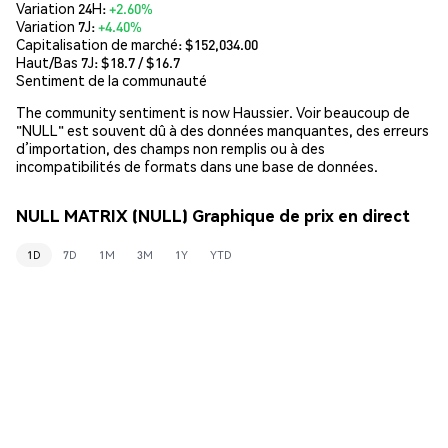
Variation 24H:
+2.60%
Variation 7J:
+4.40%
Capitalisation de marché:
$152,034.00
Haut/Bas 7J: $
18.7
/ $
16.7
Sentiment de la communauté
The community sentiment is now Haussier. Voir beaucoup de
"NULL" est souvent dû à des données manquantes, des erreurs
d’importation, des champs non remplis ou à des
incompatibilités de formats dans une base de données.
NULL MATRIX (NULL) Graphique de prix en direct
1D
7D
1M
3M
1Y
YTD