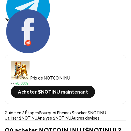
Partager:
Prix de NOTCOIN INU
--
+0.00%
Acheter $NOTINU maintenant
Guide en 3 Étapes
Pourquoi Phemex
Stocker $NOTINU
Utiliser $NOTINU
Analyse $NOTINU
Autres devises
Où acheter NOTCOIN INU ($NOTINU) ?