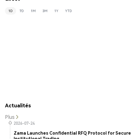
1D
7D
1M
3M
1Y
YTD
Actualités
Plus
2026-07-24
Zama Launches Confidential RFQ Protocol for Secure
Institutional Trading