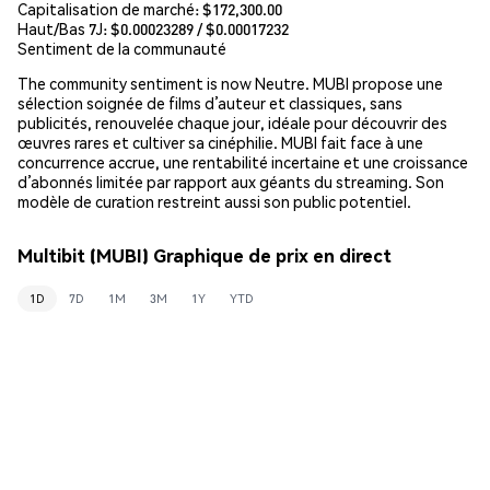
Capitalisation de marché:
$172,300.00
Haut/Bas 7J: $
0.00023289
/ $
0.00017232
Sentiment de la communauté
The community sentiment is now Neutre. MUBI propose une
sélection soignée de films d’auteur et classiques, sans
publicités, renouvelée chaque jour, idéale pour découvrir des
œuvres rares et cultiver sa cinéphilie. MUBI fait face à une
concurrence accrue, une rentabilité incertaine et une croissance
d’abonnés limitée par rapport aux géants du streaming. Son
modèle de curation restreint aussi son public potentiel.
Multibit (MUBI) Graphique de prix en direct
1D
7D
1M
3M
1Y
YTD