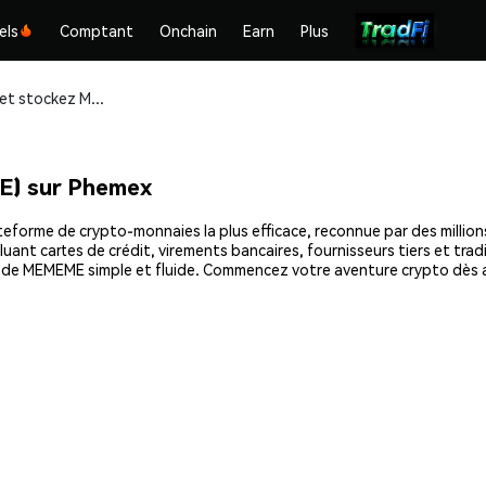
els
Comptant
Onchain
Earn
Plus
Achetez et stockez MEMEME (MEMEME) en toute sécurité
) sur Phemex
rme de crypto-monnaies la plus efficace, reconnue par des millions 
uant cartes de crédit, virements bancaires, fournisseurs tiers et tra
hat de MEMEME simple et fluide. Commencez votre aventure crypto dè