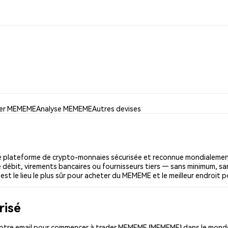
iser MEMEME
Analyse MEMEME
Autres devises
plateforme de crypto-monnaies sécurisée et reconnue mondialement.
 débit, virements bancaires ou fournisseurs tiers — sans minimum, sans
est le lieu le plus sûr pour acheter du MEMEME et le meilleur endroit
risé
otre email pour commencer à trader MEMEME (MEMEME) dans le monde e