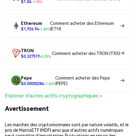
$1.04
-1.10%
Ethereum
Comment acheter des Ethereum
$1,926.94
(ETH)
+1.50%
TRON
Comment acheter des TRON (TRX)
$0.327519
+0.20%
Pepe
Comment acheter des Pepe
$0.00000284
(PEPE)
+1.40%
Explorer d'autres actifs cryptographiques >
Avertissement
Les marchés des cryptomonnaies sont par nature volatils, et le
prix de MatrixETF (MDF) ainsi que d'autres actifs numériques
peut connaître d'importantes fluctuations en raison des