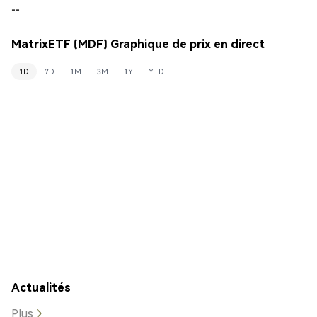
--
MatrixETF (MDF) Graphique de prix en direct
1D
7D
1M
3M
1Y
YTD
Actualités
Plus