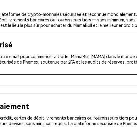
lateforme de crypto-monnaies sécurisée et reconnue mondialement. 
ébit, virements bancaires ou fournisseurs tiers — sans minimum, sans t
st le lieu le plus sûr pour acheter du MamaBull et le meilleur endroit
risé
otre email pour commencer à trader MamaBull (MAMA) dans le monde ent
sécurisée de Phemex, soutenue par 2FA et les audits de réserves, pro
paiement
rédit, cartes de débit, virements bancaires ou fournisseurs tiers 
eurs devises, sans minimum requis. La plateforme sécurisée de Phemex