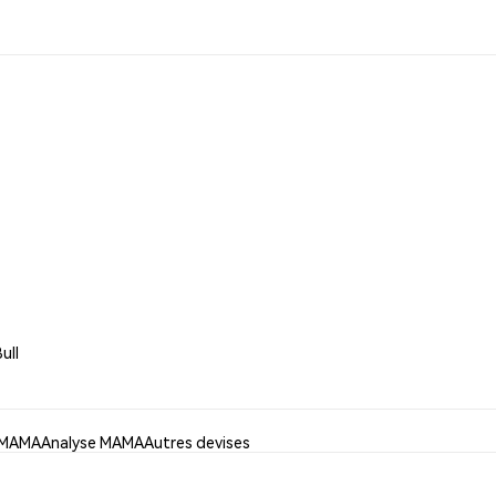
ull
r MAMA
Analyse MAMA
Autres devises