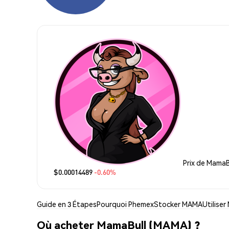
Prix de MamaB
$0.00014489
-0.60%
Guide en 3 Étapes
Pourquoi Phemex
Stocker MAMA
Utilise
Où acheter MamaBull (MAMA) ?