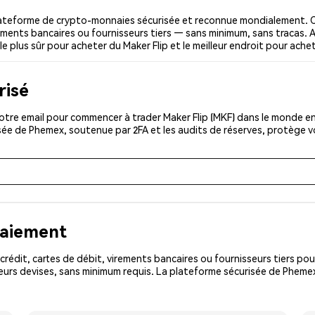
lateforme de crypto-monnaies sécurisée et reconnue mondialement. C
irements bancaires ou fournisseurs tiers — sans minimum, sans tracas. A
le plus sûr pour acheter du Maker Flip et le meilleur endroit pour achet
risé
tre email pour commencer à trader Maker Flip (MKF) dans le monde ent
isée de Phemex, soutenue par 2FA et les audits de réserves, protège 
paiement
rédit, cartes de débit, virements bancaires ou fournisseurs tiers 
urs devises, sans minimum requis. La plateforme sécurisée de Phemex