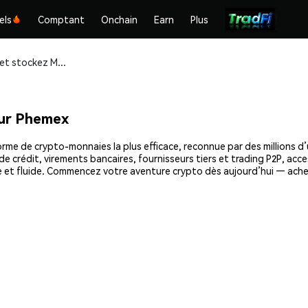
els
Comptant
Onchain
Earn
Plus
Achetez et stockez Maker Flip (MKF) en toute sécurité
sur Phemex
rme de crypto-monnaies la plus efficace, reconnue par des millions d’
e crédit, virements bancaires, fournisseurs tiers et trading P2P, acce
 et fluide. Commencez votre aventure crypto dès aujourd’hui — achet