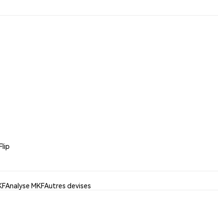
Flip
KF
Analyse MKF
Autres devises