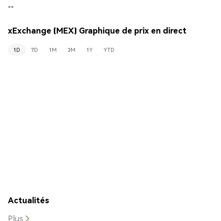
--
xExchange (MEX) Graphique de prix en direct
1D
7D
1M
3M
1Y
YTD
Actualités
Plus