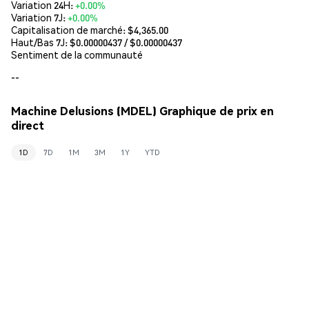
Variation 24H:
+0.00%
Variation 7J:
+0.00%
Capitalisation de marché:
$4,365.00
Haut/Bas 7J: $
0.00000437
/ $
0.00000437
Sentiment de la communauté
--
Machine Delusions (MDEL) Graphique de prix en
direct
1D
7D
1M
3M
1Y
YTD