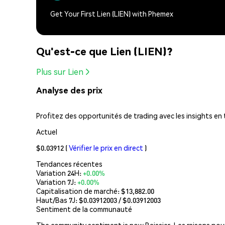
Get Your First Lien (LIEN) with Phemex
Qu'est-ce que Lien (LIEN)?
Plus sur Lien
Analyse des prix
Profitez des opportunités de trading avec les insights en
Actuel
$0.03912
(
Vérifier le prix en direct
)
Tendances récentes
Variation 24H:
+0.00%
Variation 7J:
+0.00%
Capitalisation de marché:
$13,882.00
Haut/Bas 7J: $
0.03912003
/ $
0.03912003
Sentiment de la communauté
The community sentiment is now Baissier. Les raisons pour ê