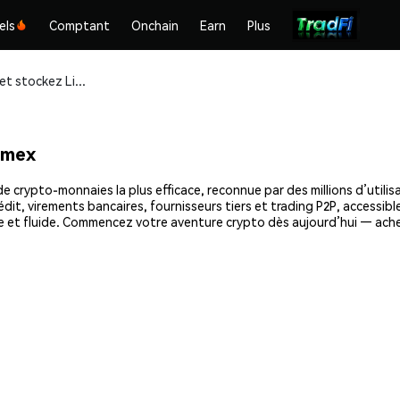
els
Comptant
Onchain
Earn
Plus
Achetez et stockez Lien (LIEN) en toute sécurité
emex
e crypto-monnaies la plus efficace, reconnue par des millions d’utilis
dit, virements bancaires, fournisseurs tiers et trading P2P, accessible
e et fluide. Commencez votre aventure crypto dès aujourd’hui — ache