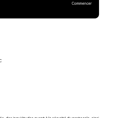
Commencer
C
tée, des inquiétudes quant à la sécurité du protocole, ainsi