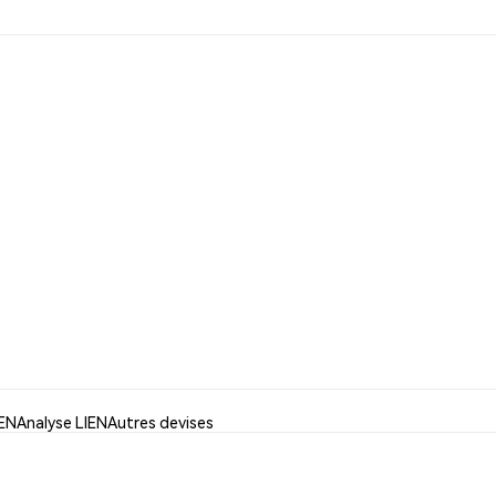
IEN
Analyse LIEN
Autres devises