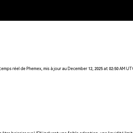
 temps réel de Phemex, mis à jour au December 12, 2025 at 02:50 AM UT
tre baissier sur LIEN incluent une faible adoption, une liquidité limi