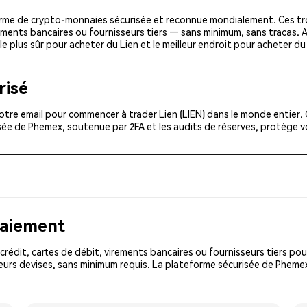
orme de crypto-monnaies sécurisée et reconnue mondialement. Ces tr
irements bancaires ou fournisseurs tiers — sans minimum, sans tracas. A
le plus sûr pour acheter du Lien et le meilleur endroit pour acheter du 
risé
tre email pour commencer à trader Lien (LIEN) dans le monde entier. C
isée de Phemex, soutenue par 2FA et les audits de réserves, protège 
paiement
rédit, cartes de débit, virements bancaires ou fournisseurs tiers 
urs devises, sans minimum requis. La plateforme sécurisée de Phemex 