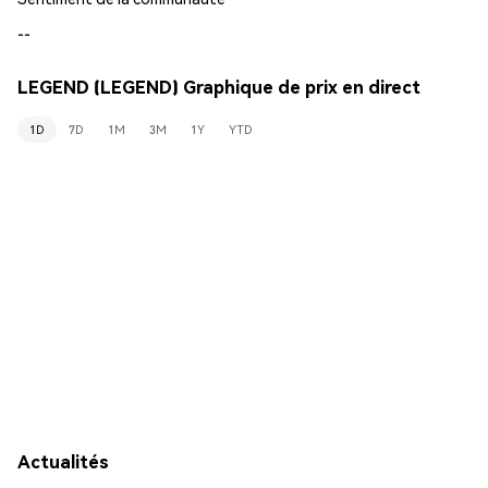
--
LEGEND (LEGEND) Graphique de prix en direct
1D
7D
1M
3M
1Y
YTD
Actualités