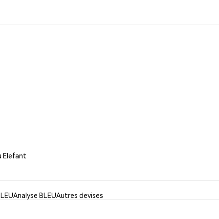
u Elefant
 BLEU
Analyse BLEU
Autres devises