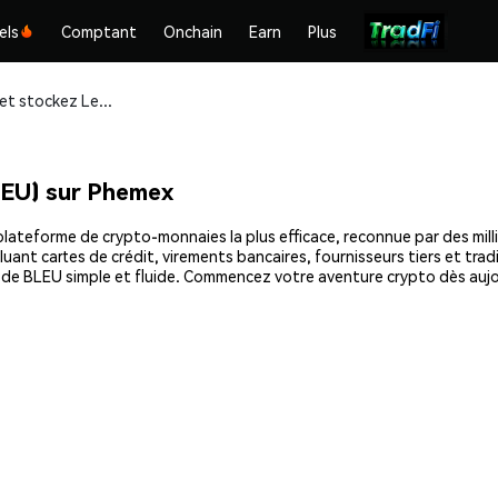
els
Comptant
Onchain
Earn
Plus
Achetez et stockez Le Bleu Elefant (BLEU) en toute sécurité
LEU) sur Phemex
lateforme de crypto-monnaies la plus efficace, reconnue par des milli
uant cartes de crédit, virements bancaires, fournisseurs tiers et tra
at de BLEU simple et fluide. Commencez votre aventure crypto dès auj