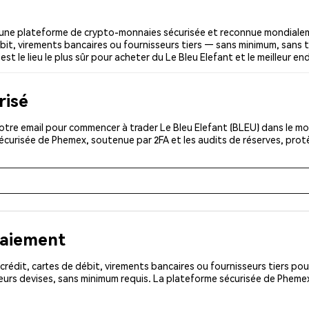
 une plateforme de crypto-monnaies sécurisée et reconnue mondiale
ébit, virements bancaires ou fournisseurs tiers — sans minimum, sans tr
st le lieu le plus sûr pour acheter du Le Bleu Elefant et le meilleur en
risé
tre email pour commencer à trader Le Bleu Elefant (BLEU) dans le mon
sécurisée de Phemex, soutenue par 2FA et les audits de réserves, pro
paiement
rédit, cartes de débit, virements bancaires ou fournisseurs tiers 
eurs devises, sans minimum requis. La plateforme sécurisée de Phemex