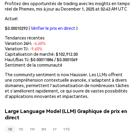
Profitez des opportunités de trading avec les insights en temps
réel de Phemex, mis à jour au December 1, 2025 at 02:43 AM UTC
Actuel
$0.00010292
(
Vérifier le prix en direct
)
Tendances récentes
Variation 24H:
-4.60%
Variation 7J:
-9.60%
Capitalisation de marché:
$102,912.00
Haut/Bas 7J: $
0.00011886
/ $
0.0001069
Sentiment de la communauté
The community sentiment is now Haussier. Les LLMs offrent
une compréhension contextuelle avancée, s'adaptent à divers
domaines, permettent l'automatisation de nombreuses tâches
et s'améliorent rapidement, ce qui ouvre de vastes possibilités
d'applications innovantes et impactantes.
Large Language Model (LLM) Graphique de prix en
direct
1D
7D
1M
3M
1Y
YTD