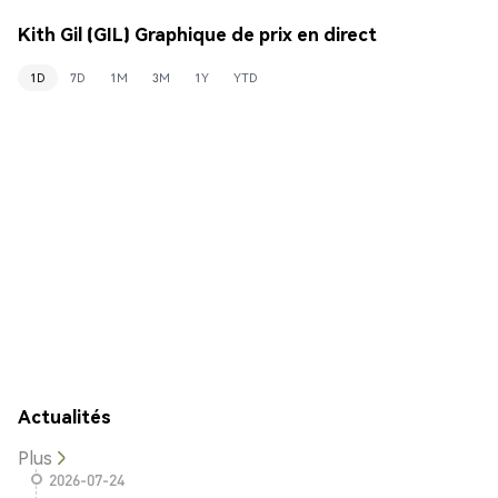
Kith Gil (GIL) Graphique de prix en direct
1D
7D
1M
3M
1Y
YTD
Actualités
Plus
2026-07-24